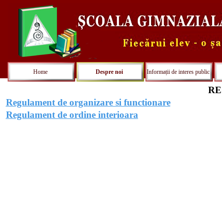
Home
Despre noi
Informații de interes public
RE
Regulament de organizare si functionare
Regulament de ordine interioara