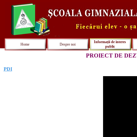
Informații de interes
Home
Despre noi
public
PROIECT DE DE
PDI