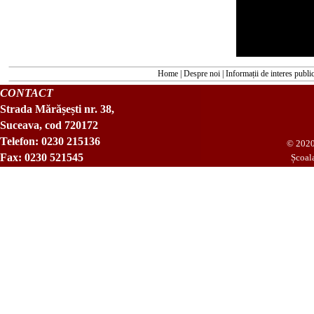
Home
|
Despre noi
|
Informații de interes publi
CONTACT
Strada Mărășești nr. 38,
Suceava, cod 720172
Telefon: 0230 215136
© 2020 
Fax: 0230 521545
Școal